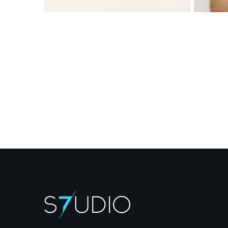
Vorheriges Projekt

Farina Di Nonna