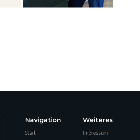
Nächstes Projekt

RE/MAX Immobilien
Navigation
Weiteres
Start
Impressum